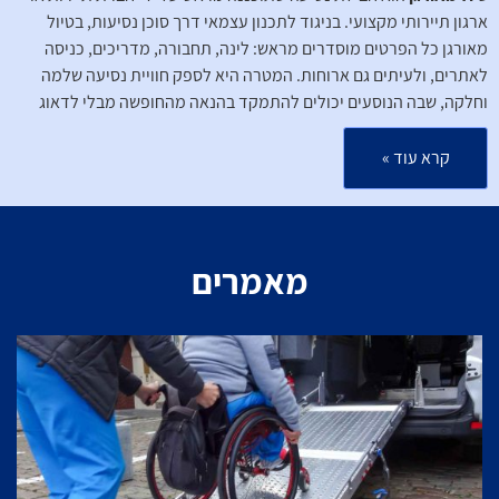
ארגון תיירותי מקצועי. בניגוד לתכנון עצמאי דרך סוכן נסיעות, בטיול
מאורגן כל הפרטים מוסדרים מראש: לינה, תחבורה, מדריכים, כניסה
לאתרים, ולעיתים גם ארוחות. המטרה היא לספק חוויית נסיעה שלמה
וחלקה, שבה הנוסעים יכולים להתמקד בהנאה מהחופשה מבלי לדאוג
ללוגיסטיקה.
קרא עוד »
טיולים מאורגנים יכולים להיות מגוונים: מטיולים קבוצתיים גדולים לטיולי
בוטיק קטנים, מסיורים תרבותיים ל
טיולי הרפתקאות
, ומטיולי יוקרה
לאופציות ידידותיות לתקציב. המשותף לכולם הוא שהארגון המארח לוקח
אחריות על כל היבטי הטיול ומבטיח שהמשתתפים יקבלו את החוויה
מאמרים
המיטבית האפשרית.