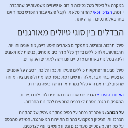
במקרה של ביטול בשל נסיבות חירום או שינויים משמעותיים שהחברה
יוזמת,
הצרכן זכאי
להחזר מלא או לקבל פיצוי עבור ההפרש במחיר אם
בחר באלטרנטיבה יקרה יותר.
הבדלים בין סוגי טיולים מאורגנים
טיולי תרבות ומורשת מתמקדים באתרים היסטוריים, מוזיאונים וחוויות
תרבותיות. אלה כוללים בדרך כלל מדריכים מומחים, כניסות למוזיאונים
ולינה במלונות באזורים מרכזיים עם גישה לאתרים העיקריים.
טיולי טבע והרפתקאות כוללים פעילויות כמו הליכה, רכיבה על אופניים
או צפייה בחיות בר. אלה דורשים רמת כושר מסוימת ולעתים ציוד מיוחד
שחשוב לברר אם הוא כלול במחיר או דורש רכישה נפרדת.
האיחוד האירופי
מגדירים סטנדרטים מחייבים לחבילות תיירות,
המספקים הגנה נוספת לצרכנים הנוסעים למדינות החברות.
על הכותב:
מאמר זה נכתב על בסיס מחקר מעמיק של התקנות
הצרכניות והניסיון המקצועי בתחום התיירות המאורגנת. המידע מתבסס
על מקורות משפטיים מעודכנים ונסיון מעשי בייעוץ לצרכנים.