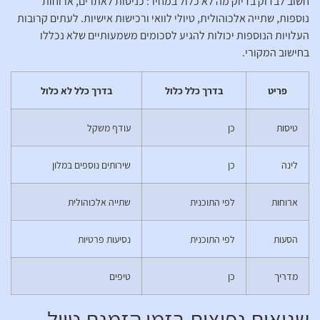
חשוב לבדוק בדיוק מה לא כלול במחיר: כניסות לאתרים, ארוחות
נוספות, שתייה אלכוהולית, טיולי לוואי ורכישות אישיות. לעתים קרובות
העלויות הנוספות יכולות להגיע לסכומים משמעותיים שלא נכללו
בחישוב המקורי.
פריט
בדרך כלל כלול
בדרך כלל לא כלול
טיסות
כן
עודף משקל
לינה
כן
שירותים נוספים במלון
ארוחות
לפי התוכנית
שתייה אלכוהולית
הסעות
לפי התוכנית
נסיעות פרטיות
מדריך
כן
טיפים
שגיאות נפוצות בזמן הזמנת טיול