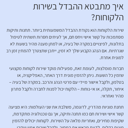
איך מתבטא ההבדל בשירות
הלקוחות?
שירות הלקוחות הוא נקודת ההבדל המשמעותית ביותר. תחנות ותיקות
מסתמכות על קשר אישי ויחס חם, אך לעיתים חסרות תשתית לטיפול
בתלונות, לפיצויים במקרה של בעיה, או למתן מענה מהיר בשעות לא
שגרתיות. אם הנהג הקבוע שלך לא זמין, ייתכן שתצטרך להמתין זמן רב
למונית אחרת.
חברות מומלצות, לעומת זאת, מפעילות מוקד שירות לקוחות מקצועי
שזמין כל השעות. ניתן להזמין מונית דרך האתר, האפליקציה, או
בטלפון, ולקבל אישור מיידי עם פרטי הנהג והרכב. במקרה של בעיה –
איחור, תקלה, או אי-נוחות – הלקוח יכול לפנות לחברה ולקבל פתרון
מהיר ואחראי.
תחנת מוניות מהדרין, לדוגמה, משלבת את שני העולמות: היא מציעה
קשר אישי ושירות חם כמו תחנה ותיקה, אך גם טכנולוגיה מתקדמת,
שקיפות מחירים, ואחריות מלאה על השירות. לקוחות יכולים להזמין
מונית בקלות, לדעת מראש את המחיר, ולקבל שירות אמין ועקבי.