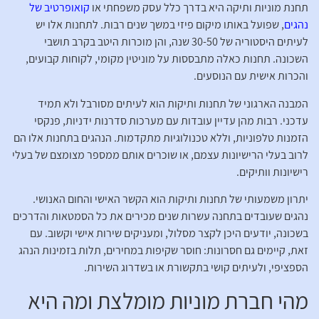
תחנת מוניות ותיקה היא בדרך כלל עסק משפחתי או
קואופרטיב של
נהגים
, שפועל באותו מיקום פיזי במשך שנים רבות. לתחנות אלו יש
לעיתים היסטוריה של 30-50 שנה, והן מוכרות היטב בקרב תושבי
השכונה. תחנות כאלה מתבססות על מוניטין מקומי, לקוחות קבועים,
והכרות אישית עם הנוסעים.
המבנה הארגוני של תחנות ותיקות הוא לעיתים מסורבל ולא תמיד
עדכני. רבות מהן עדיין עובדות עם מערכות סדרנות ידניות, פנקסי
הזמנות טלפוניות, וללא טכנולוגיות מתקדמות. הנהגים בתחנות אלו הם
לרוב בעלי הרישיונות עצמם, או שוכרים אותם ממספר מצומצם של בעלי
רישיונות וותיקים.
יתרון משמעותי של תחנות ותיקות הוא הקשר האישי והחום האנושי.
נהגים שעובדים בתחנה עשרות שנים מכירים את כל הסמטאות והדרכים
בשכונה, יודעים היכן לקצר מסלול, ומעניקים שירות אישי וקשוב. עם
זאת, קיימים גם חסרונות: חוסר שקיפות במחירים, תלות בזמינות הנהג
הספציפי, ולעיתים קושי בתקשורת או בשדרוג השירות.
מהי חברת מוניות מומלצת ומה היא