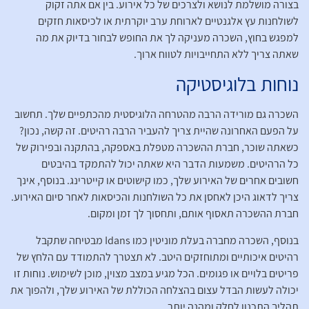
בצורה מושלמת לנושא ולצרכים של כל אירוע. בין אם אתה זקוק
לשולחנות עץ אלגנטיים לארוחת ערב יוקרתית או לכיסאות חזקים
למפגש בחוץ, השכרה מעניקה לך את החופש לבחור בדיוק את מה
שאתה צריך ללא התחייבויות לטווח ארוך.
נוחות בלוגיסטיקה
השכרה גם מורידה הרבה מהטרחה הלוגיסטית מהכתפיים שלך. תחשוב
על הפעם האחרונה שהיית צריך להעביר הרבה רהיטים. זה קשה, נכון?
כשאתה שוכר, חברת ההשכרה מטפלת באספקה, בהתקנה ובפירוק של
כל הרהיטים. משמעות הדבר היא שאתה יכול להתמקד בהיבטים
חשובים אחרים של האירוע שלך, כמו קישוטים או קייטרינג. בנוסף, אינך
צריך לדאוג היכן לאחסן את כל השולחנות והכיסאות לאחר סיום האירוע.
חברת ההשכרה תאסוף אותם, ותחסוך לך זמן ומקום.
בנוסף, השכרה מחברה בעלת מוניטין כמו Idans מבטיחה שתקבל
רהיטים איכותיים ומתוחזקים היטב. לא תצטרך להתמודד עם הלחץ של
פריטים בלויים או פגומים. הכל מגיע במצב מצוין, מוכן לשימוש. נוחות זו
יכולה לעשות הבדל עצום בהצלחה הכוללת של האירוע שלך, ולהפוך את
תהליך התכנון לחלק ומהנה יותר.