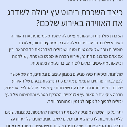
כיצד השכרת ריהוט עץ יכולה לשדרג
את האווירה באירוע שלכם?
השכרת שולחנות וכיסאות מעץ יכולה לשפר משמעותית את האווירה
באירוע שלכם. פריטי ריהוט אלה לא רק מספקים נוחות, אלא גם
מוסיפים נופך של אלגנטיות וסגנון שיכולים לשדרג את כל המראה. בין
אם אתם מתכננים חתונה, אירוע חברה או מפגש משפחתי, שולחנות
וכיסאות מתאימים יכולים ליצור סביבה נעימה ואסתטית.
שולחנות וכיסאות מעץ מגיעים במגוון עיצובים וגמורים, מה שמאפשר
לכם לבחור פריטים התואמים את ערכת הנושא והצבעים של האירוע
שלכם. דמיינו חתונה כפרית עם שולחנות עץ מעוצבים להפליא, או אירוע
חברה שיקי עם כיסאות עץ אלגנטיים. המרקם הטבעי והחמימות של העץ
יכולים להפוך כל מקום למזמין ומתוחכם יותר.
יתר על כן, השכרה מעניקה לכם את הגמישות להתנסות בסגנונות שונים
ללא התחייבות לרכישה. אתם יכולים לשלב סוגים שונים של ריהוט עץ
כדי ליצור מראה ייחודי ויוצא דופן. גמישות זו שימושית במיוחד אם אתם