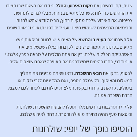
שנית, קחו בחשבון את
מקום האירוע והחלל
. מדדו את השטח שבו תציבו
את הרהיטים כדי לוודא שהכל מתאים בנוחות מבלי לגרום לתחושת
צפיפות. אם האירוע שלכם מתקיים בחוץ, תרצו לוודא שהשולחנות
והכיסאות מתאימים לשימוש חיצוני ועמידים בפני תנאי מזג אוויר שונים.
אל תשכחו את
העיצוב והנושא
של האירוע. שולחנות וכיסאות מעץ
מגיעים בסגנונות וגימורים שונים, לכן בחרו כאלה שמשלימים את
האסתטיקה הכללית שלכם. בין אם אתם הולכים על מראה כפרי, אלגנטי
או מודרני, בחרו רהיטים שמשדרגים את האווירה שאתם שואפים אליה.
לבסוף, בדקו את
תנאי ההשכרה
. ודאו שאתם מבינים את תהליך
המשלוח והאיסוף, כל עמלה נוספת, ואת המדיניות לגבי נזקים או
ביטולים. קריאת ביקורות ובקשת המלצות יכולות גם לעזור לכם למצוא
חברת השכרה אמינה.
על ידי התחשבות בגורמים אלו, תוכלו להבטיח שהשכרת שולחנות
וכיסאות מעץ תהיה בחירה מועילה וחסרת טרחה לאירוע שלכם.
הוסיפו נופך של יופי: שולחנות