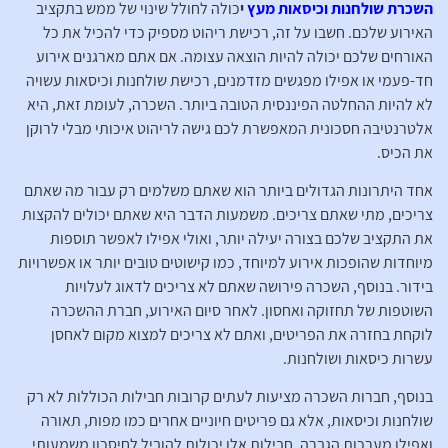
השכרת שולחנות וכיסאות מעץ
י
כולה לחולל שינוי של ממש בתקציב
האירוע שלכם. חשבו על זה, רכישת ריהוט מספיק כדי להכיל את כל
האורחים שלכם יכולה להיות הוצאה עצומה. אם אתם מארגנים אירוע
חד-פעמי או אפילו מפגשים מזדמנים, רכישת שולחנות וכיסאות עשויה
לא להיות ההחלטה הפיננסית הטובה ביותר. השכרה, לעומת זאת, היא
אלטרנטיבה חסכונית המאפשרת לכם גישה לריהוט איכותי מבלי לרוקן
את הכיס.
אחד היתרונות הגדולים ביותר הוא שאתם משלמים רק עבור מה שאתם
צריכים, מתי שאתם צריכים. משמעות הדבר היא שאתם יכולים להקצות
את התקציב שלכם בצורה יעילה יותר, ואולי אפילו לאפשר תוספות
מיוחדות שהופכות אירוע למיוחד, כמו קישוטים טובים יותר או אפשרויות
בידור. בנוסף, השכרה פירושה שאתם לא צריכים לדאוג לעלויות
השוטפות של תחזוקה ואחסון. לאחר סיום האירוע, חברת ההשכרה
לוקחת בחזרה את הפריטים, ואתם לא צריכים למצוא מקום לאחסן
עשרות כיסאות ושולחנות.
בנוסף, חברות השכרה מציעות לעתים קרובות חבילות הכוללות לא רק
שולחנות וכיסאות, אלא גם פריטים חיוניים אחרים כמו מפות, תאורה
ואפילו מערכות הגברה. חבילות אלו יכולות להוביל לחיסכון משמעותי